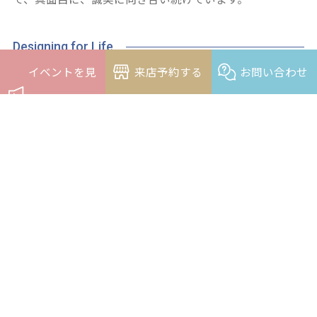
Designing for Life
イベントを見
来店予約する
お問い合わせ
一生涯喜ばれるリフォームを目指して
私たちのリフォームは、美しさと機能性を兼ね備えた
る
「未来の快適さ」をつくること。家族構成やライフスタ
イルの変化を見据え、暮らしの動線や時短、収納まで丁
寧に設計。10年先も「頼んでよかった」と思える価値を
届けます。
Commitment to Quality
チーム力と実績が支える信頼の品質
創造工舎は全国コンテストでも評価される提案力と、営
業・設計・施工が一体となった徹底した管理体制を持ち