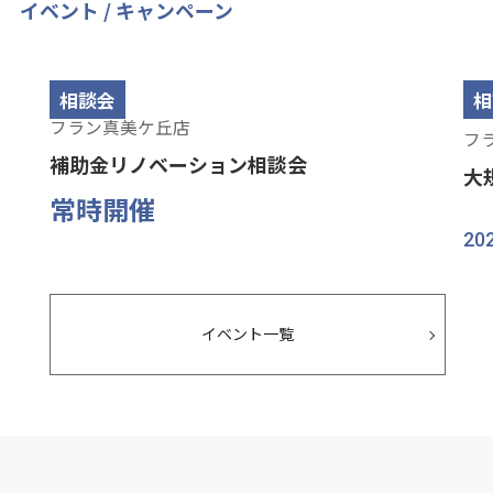
イベント / キャンペーン
フラン
相談会
フ
相
フラン真美ケ丘店
フ
補助金リノベーション相談会
大
常時開催
20
イベント一覧