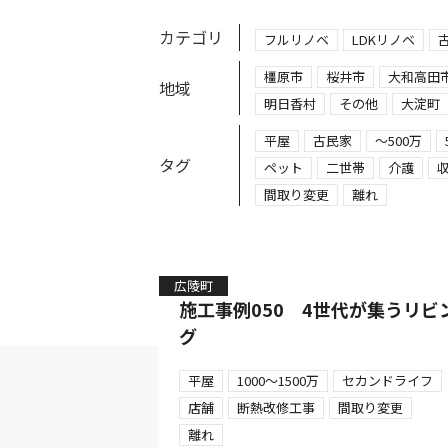
カテゴリ
フルリノベ
LDKリノベ
橿原市
桜井市
大和高田
地域
明日香村
その他
大淀町
平屋
古民家
～500万
タグ
ペット
二世帯
介護
間取り変更
離れ
広陵町
施工事例050 4世代が集うリビ
グ
平屋
1000～1500万
セカンドライフ
店舗
断熱改修工事
間取り変更
離れ