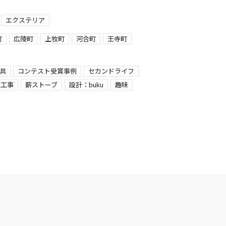
エクステリア
町
広陵町
上牧町
河合町
王寺町
具
コンテスト受賞事例
セカンドライフ
強工事
薪ストーブ
設計：buku
趣味