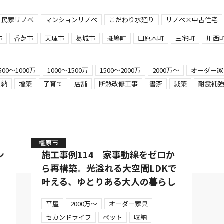
古民家リノベ
マンションリノベ
こだわり水廻り
リノベ×中古住宅
市
香芝市
天理市
葛城市
斑鳩町
田原本町
三宅町
川西
500〜1000万
1000～1500万
1500～2000万
2000万～
オーダー家
収納
増築
子育て
店舗
断熱改修工事
書斎
減築
耐震補
橿原市
ン
施工事例114 家事動線をゼロか
ら再構築。光溢れる大空間LDKで
叶える、ゆとりある大人の暮らし
平屋
2000万～
オーダー家具
セカンドライフ
ペット
収納