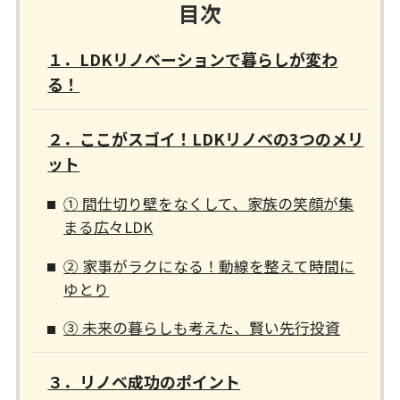
目次
１．LDKリノベーションで暮らしが変わ
る！
２．ここがスゴイ！LDKリノベの3つのメリ
ット
① 間仕切り壁をなくして、家族の笑顔が集
まる広々LDK
② 家事がラクになる！動線を整えて時間に
ゆとり
③ 未来の暮らしも考えた、賢い先行投資
３．リノベ成功のポイント