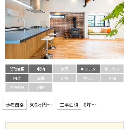
間取変更
収納
家具
キッチン
水まわり
内装
玄関
断熱
サッシ
外構
屋根外壁
耐震
500万円～
8坪～
参考価格
工事面積