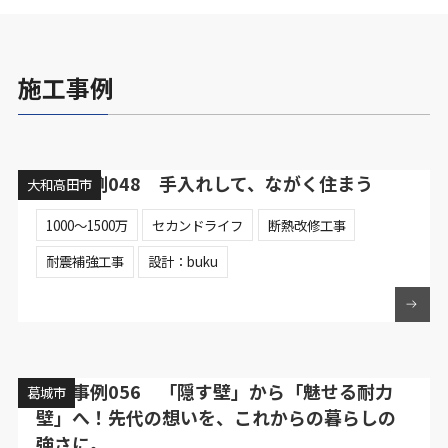
施工事例
施工事例048 手入れして、ながく住まう
大和高田市
1000～1500万
セカンドライフ
断熱改修工事
耐震補強工事
設計：buku
施工事例056 「隠す壁」から「魅せる耐力
葛城市
壁」へ！先代の想いを、これからの暮らしの
強さに。