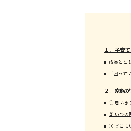
１．子育て
成長とと
「困って
２．家族が
① 思いき
② いつ
③ どこに