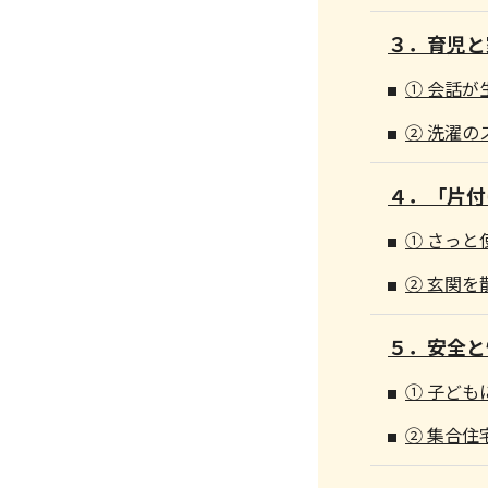
３．育児と
① 会話が
② 洗濯の
４．「片付
① さっと
② 玄関を
５．安全と
① 子ども
② 集合住