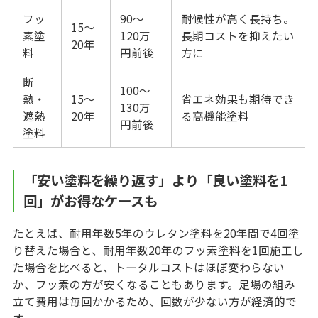
フッ
90〜
耐候性が高く長持ち。
15〜
素塗
120万
長期コストを抑えたい
20年
料
円前後
方に
断
100〜
熱・
15〜
省エネ効果も期待でき
130万
遮熱
20年
る高機能塗料
円前後
塗料
「安い塗料を繰り返す」より「良い塗料を1
回」がお得なケースも
たとえば、耐用年数5年のウレタン塗料を20年間で4回塗
り替えた場合と、耐用年数20年のフッ素塗料を1回施工し
た場合を比べると、トータルコストはほぼ変わらない
か、フッ素の方が安くなることもあります。足場の組み
立て費用は毎回かかるため、回数が少ない方が経済的で