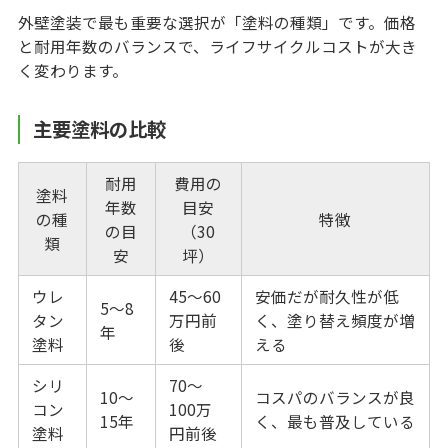
外壁塗装で最も重要な選択が「塗料の種類」です。価格
と耐用年数のバランスで、ライフサイクルコストが大き
く変わります。
主要塗料の比較
耐用
費用の
塗料
年数
目安
の種
特徴
の目
（30
類
安
坪）
ウレ
45〜60
安価だが耐久性が低
5〜8
タン
万円前
く、塗り替え頻度が増
年
塗料
後
える
シリ
70〜
10〜
コスパのバランスが良
コン
100万
15年
く、最も普及している
塗料
円前後