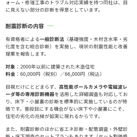
ォーム・修理工事のトラブル対応実績を持つ同社は、目
に見えない部分の診断を得意としています。
耐震診断の内容
有資格者による
一般診断法
（基礎強度・木材含水率・劣
化度を含む総合診断）を実施し、現状の耐震性能と改善
提案を報告します。
対象
：2000年以前に建築された木造住宅
料金
：60,000円（税別）／66,000円（税込）
目視だけにとどまらず、
高性能ポールカメラや電磁波レ
ーダ等の専用診断機器
を活用した詳細調査も対応してお
り、床下・小屋裏の診断を標準的に実施しているのが特
徴です。普段目にする機会がない床下や小屋裏にこそ、
住宅の劣化の兆候が如実に現れるからです。
また、耐震診断のほかに省エネ診断・配管調査・外壁診
断・床下調査のセットプランもあります（セット割価格